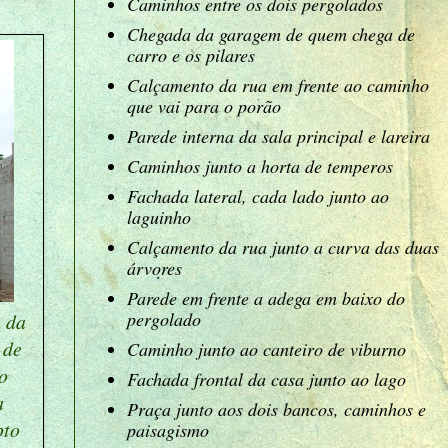
Caminhos entre os dois pergolados
Chegada da garagem de quem chega de
carro e os pilares
Calçamento da rua em frente ao caminho
que vai para o porão
Parede interna da sala principal e lareira
Caminhos junto a horta de temperos
Fachada lateral, cada lado junto ao
laguinho
Calçamento da rua junto a curva das duas
árvores
Parede em frente a adega em baixo do
pergolado
a da
 de
Caminho junto ao canteiro de viburno
o
Fachada frontal da casa junto ao lago
a
Praça junto aos dois bancos, caminhos e
pto
paisagismo