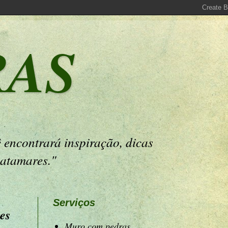
RAS
 encontrará inspiração, dicas
patamares."
Serviços
es
Muro com pedras