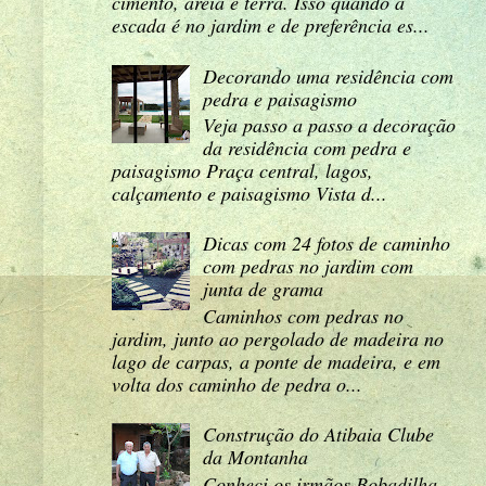
cimento, areia e terra. Isso quando a
escada é no jardim e de preferência es...
Decorando uma residência com
pedra e paisagismo
Veja passo a passo a decoração
da residência com pedra e
paisagismo Praça central, lagos,
calçamento e paisagismo Vista d...
Dicas com 24 fotos de caminho
com pedras no jardim com
junta de grama
Caminhos com pedras no
jardim, junto ao pergolado de madeira no
lago de carpas, a ponte de madeira, e em
volta dos caminho de pedra o...
Construção do Atibaia Clube
da Montanha
Conheci os irmãos Bobadilha,