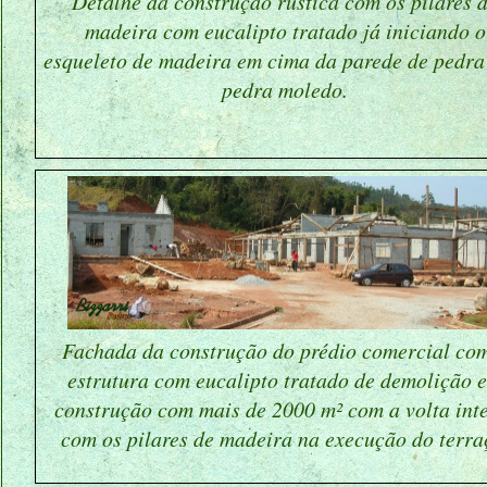
Detalhe da construção rústica com os pilares 
madeira com eucalipto tratado já iniciando o
esqueleto de madeira em cima da parede de pedr
pedra moledo.
Fachada da construção do prédio comercial co
estrutura com eucalipto tratado de demolição 
construção com mais de 2000 m² com a volta int
com os pilares de madeira na execução do terra