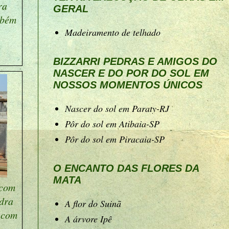
ra
GERAL
mbém
Madeiramento de telhado
BIZZARRI PEDRAS E AMIGOS DO
NASCER E DO POR DO SOL EM
NOSSOS MOMENTOS ÚNICOS
Nascer do sol em Paraty-RJ
Pôr do sol em Atibaia-SP
Pôr do sol em Piracaia-SP
O ENCANTO DAS FLORES DA
MATA
 com
edra
A flor do Suinã
 com
A árvore Ipê