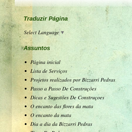
Traduzir Página
Select Language
▼
Assuntos
Página inicial
Lista de Serviços
Projetos realizados por Bizzarri Pedras
Passo a Passo De Construções
Dicas e Sugestões De Construçoes
O encanto das flores da mata
O encanto da mata
Dia a dia da Bizzarri Pedras